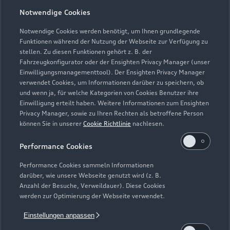
Notwendige Cookies
Öffnungszeiten
Notwendige Cookies werden benötigt, um Ihnen grundlegende
Funktionen während der Nutzung der Webseite zur Verfügung zu
stellen. Zu diesen Funktionen gehört z. B. der
Fahrzeugkonfigurator oder der Ensighten Privacy Manager (unser
Service
Einwilligungsmanagementtool). Der Ensighten Privacy Manager
Geschlossen
,
öffnet am
Montag 07:00
verwendet Cookies, um Informationen darüber zu speichern, ob
und wenn ja, für welche Kategorien von Cookies Benutzer ihre
Einwilligung erteilt haben. Weitere Informationen zum Ensighten
Privacy Manager, sowie zu Ihren Rechten als betroffene Person
Montag - Freitag
07:00 - 18:00
können Sie in unserer
Cookie Richtlinie
nachlesen.
Samstag
08:00 - 01:00
Performance Cookies
Sonntag
Geschlossen
Performance Cookies sammeln Informationen
darüber, wie unsere Webseite genutzt wird (z. B.
Anzahl der Besuche, Verweildauer). Diese Cookies
werden zur Optimierung der Webseite verwendet.
Einstellungen anpassen