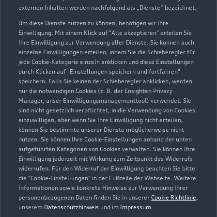
externen Inhalten werden nachfolgend als „Dienste“ bezeichnet.
Um diese Dienste nutzen zu können, benötigen wir Ihre
Einwilligung. Mit einem Klick auf "Alle akzeptieren" erteilen Sie
Ihre Einwilligung zur Verwendung aller Dienste. Sie können auch
einzelne Einwilligungen erteilen, indem Sie die Schieberegler für
jede Cookie-Kategorie einzeln anklicken und diese Einstellungen
durch Klicken auf "Einstellungen speichern und fortfahren"
speichern. Falls Sie keinen der Schieberegler anklicken, werden
nur die notwendigen Cookies (z. B. der Ensighten Privacy
Manager, unser Einwilligungsmanagementtool) verwendet. Sie
sind nicht gesetzlich verpflichtet, in die Verwendung von Cookies
Weilheimer Straße 18
einzuwilligen, aber wenn Sie Ihre Einwilligung nicht erteilen,
82418 Murnau
können Sie bestimmte unserer Dienste möglicherweise nicht
nutzen. Sie können Ihre Cookie-Einstellungen anhand der unten
aufgeführten Kategorien von Cookies verwalten. Sie können Ihre
08841 610061
Einwilligung jederzeit mit Wirkung zum Zeitpunkt des Widerrufs
widerrufen. Für den Widerruf der Einwilligung beachten Sie bitte
info@auto-ortner-murnau.de
die "Cookie-Einstellungen" in der Fußzeile der Webseite. Weitere
Informationen sowie konkrete Hinweise zur Verwendung Ihrer
personenbezogenen Daten finden Sie in unserer
Cookie Richtlinie
,
Kontaktdaten herunterladen
unserem
Datenschutzhinweis
und im
Impressum
.