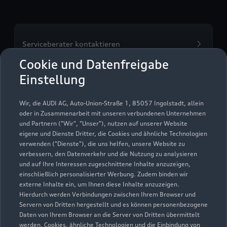
Serviceberater kontaktieren
Cookie und Datenfreigabe
Einstellung
Servicetermin vereinbaren
Wir, die AUDI AG, Auto-Union-Straße 1, 85057 Ingolstadt, allein
oder in Zusammenarbeit mit unseren verbundenen Unternehmen
und Partnern ("Wir", "Unser"), nutzen auf unserer Website
eigene und Dienste Dritter, die Cookies und ähnliche Technologien
verwenden ("Dienste"), die uns helfen, unsere Website zu
Autohaus Anton Ortner
verbessern, den Datenverkehr und die Nutzung zu analysieren
und auf Ihre Interessen zugeschnittene Inhalte anzuzeigen,
GmbH &.Co. KG Murnau
einschließlich personalisierter Werbung. Zudem binden wir
externe Inhalte ein, um Ihnen diese Inhalte anzuzeigen.
Servicepartner
e-tron
Hierdurch werden Verbindungen zwischen Ihrem Browser und
Servern von Dritten hergestellt und es können personenbezogene
Daten von Ihrem Browser an die Server von Dritten übermittelt
werden. Cookies, ähnliche Technologien und die Einbindung von